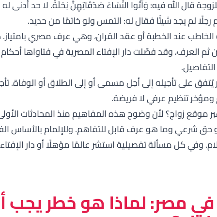
وجة قال الله فيه:
وَآتُوا النِّسَاءَ صَدُقَاتِهِنَّ نِحْلَةً
. لا حد أدنى له
رجلًا لم يجد شيئًا فقال له:
التمس ولو خاتمًا من حديد
.
خاطب عند الخطبة أو عقد القران، وهي عرف مصري بامتياز. 
ن ثم العرف، وقد فصّلت
دار الإفتاء المصرية
في فتاواها أحكام ا
التفاصيل.
ُتفق على تأجيله إلى أجل مسمى أو إلى الطلاق أو الوفاة. تأجي
ومؤخر تنظيم عرفي لا فريضة.
بر موقع زواج؟ لأن وضوح هذه المفاهيم منذ المحادثات الأول
هو حق شرعي وما هو عرف قابل للتفاهم. وللإلمام بالأساس الفقه
ام
. وفي كل مسألة تفصيلية استشر عالمًا مؤهلًا أو دار الإفتاء
 في مصر: لماذا هو خطر يجب 