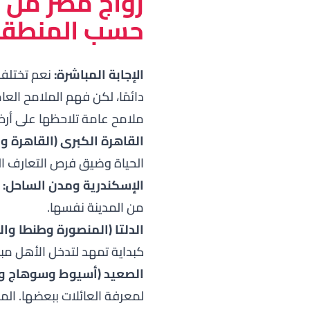
زواج مصر من ا
حسب المنطقة
الإجابة المباشرة:
نعم تختلف، 
دائمًا، لكن فهم الملامح ال
ملامح عامة تلاحظها على أرض 
القاهرة الكبرى (القاهرة وا
الحياة وضيق فرص التعارف الت
الإسكندرية ومدن الساحل:
ق
من المدينة نفسها.
الدلتا (المنصورة وطنطا وال
كبداية تمهد لتدخل الأهل مبكر
الصعيد (أسيوط وسوهاج وقن
لمعرفة العائلات ببعضها. ال