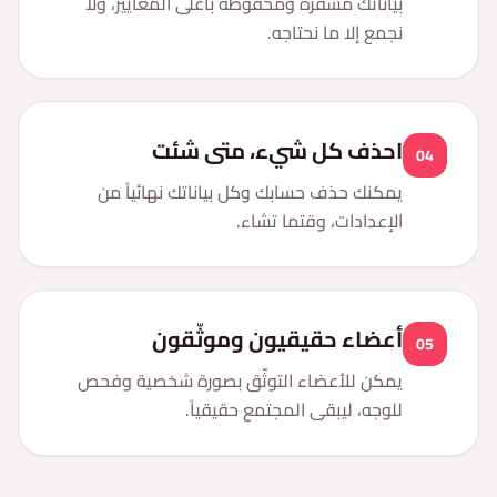
بياناتك مشفّرة ومحفوظة بأعلى المعايير، ولا
نجمع إلا ما نحتاجه.
احذف كل شيء، متى شئت
04
يمكنك حذف حسابك وكل بياناتك نهائياً من
الإعدادات، وقتما تشاء.
أعضاء حقيقيون وموثّقون
05
يمكن للأعضاء التوثّق بصورة شخصية وفحص
للوجه، ليبقى المجتمع حقيقياً.