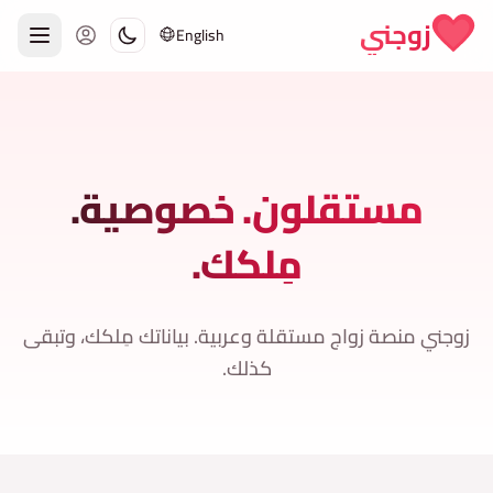
Skip to conten
زوجني
English
مستقلون. خصوصية.
مِلكك.
زوجني منصة زواج مستقلة وعربية. بياناتك مِلكك، وتبقى
كذلك.