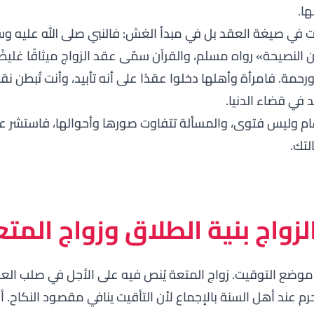
ا.
ت في صيغة العقد بل في مبدأ الغش: فالنبي صلى الله عليه و
ن النصيحة»
رواه مسلم، والقرآن سمّى عقد الزواج
ميثاقًا غليظً
رحمة
. فامرأة وأهلها دخلوا عقدًا على أنه تأبيد، وأنت تُبطن 
في قضاء الدنيا.
 وليس فتوى، والمسألة تتفاوت صورها وأحوالها، فاستشر عالمً
لتك.
لزواج بنية الطلاق وزواج المت
وضع التوقيت. زواج المتعة يُنص فيه على الأجل في صلب العقد
عند أهل السنة بالإجماع لأن التأقيت ينافي مقصود النكاح. أما