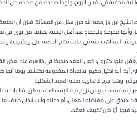
النية مخفية في نفس الزوج، ولهذا صححه من صححه من الفقها
لشيخ ابن باز رحمه الله حين سئل عن المسألة، فبيّن أن المتعة
ا، وأنها محرمة بالإجماع عند أهل السنة، بخلاف من نوى في نف
 وموقف المذاهب منه في مادة
نكاح المتعة
على ويكيبيديا، وقد أف
.
يغفل عنها كثيرون: كون العقد صحيحًا في ظاهره عند بعض الف
عني أبدًا أنه اختيار حكيم. فالمرأة المخدوعة تكتشف يومًا أنه
قّع، وهذا جرح لا تداويه صحة العقد الشكلية.
ر نيته فيمسك، ومن تزوج بنية الإمساك قد يطلق، فالنيات تتق
د بصدق على مقتضاه المعلن، أم دخلته وأنت تُبطن خلاف ما أ
د فيها، أيًا كان تكييف العقد.