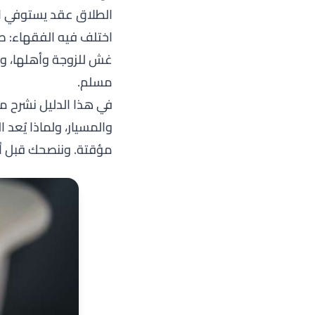
الطلاق عقد يستوفي الأ
اختلف فيه الفقهاء: صح
غش للزوجة وأهلها، وا
مسلم.
في هذا الدليل نشرح معن
والمسيار، ولماذا يُعد
مؤقتة. وننصحك قبل أي