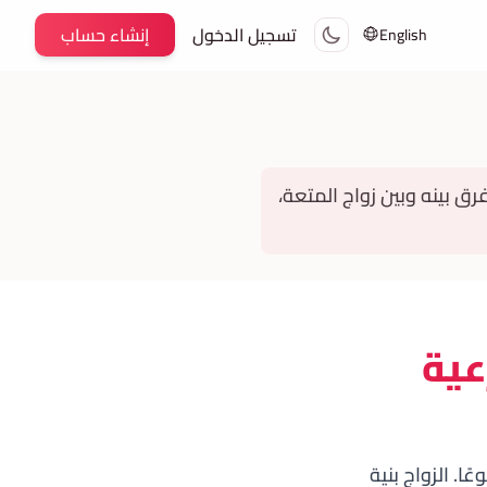
تسجيل الدخول
إنشاء حساب
English
ق بينه وبين زواج المتعة،
عية
ا. الزواج بنية