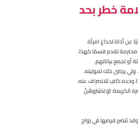
امة خطر بحد
 عن أداة لخداع امرأة
 محترمة تقدم قسمًا كهذا،
أو تجمع بياناتهم.
 ولي يرضى ذلك لموليته.
ا وحده كافٍ للانصراف عنه.
رة الكريمة:
﴿وَعَاشِرُوهُنَّ
د تتضرر فرصها في زواج