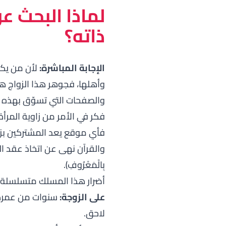
لماذا البحث ع
ذاته؟
الإجابة المباشرة:
لأن من يكت
وأهلها، فجوهر هذا الزواج هو
والصفحات التي تسوّق بهذه ال
فكر في الأمر من زاوية المرأ
فأي موقع يعد المشتركين بزوج
والقرآن نهى عن اتخاذ عقد ال
بِالْمَعْرُوفِ﴾
.
أضرار هذا المسلك متسلسلة 
على الزوجة:
سنوات من عمرها
لاحق.