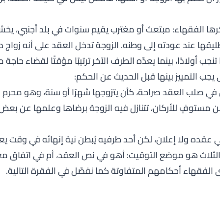
ذكرها الفقهاء: مبتعث أو مغترب يقيم سنوات في بلد أجنبي، يخ
يقها عند عودته إلى وطنه. الزوجة تدخل العقد على أنه زواج دائ
جب أولادًا، بينما يعدّه الطرف الآخر ترتيبًا مؤقتًا لقضاء حاجة م
يجب التمييز بينها قبل الحديث عن الحكم:
 في صلب العقد صراحة، كأن يتزوجها شهرًا أو سنة، وهو محرم ع
 مستوفٍ للأركان، تتنازل فيه الزوجة برضاها وعلمها عن بع
 عقده ولا إعلان، لكن أحد طرفيه يُبطن نية إنهائه في وقت ي
الثلاث هو موضع التوقيت: أهو في نص العقد، أم في اتفاق معل
الفقهاء أحكامهم المتفاوتة كما نفصّل في الفقرة التالية.