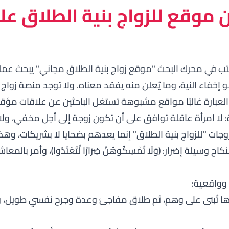
ن موقع للزواج بنية الطلاق عل
ب في محرك البحث "موقع زواج بنية الطلاق مجاني" يبحث عمليًا
 إخفاء النية، وما يُعلن منه يفقد معناه. ولا توجد منصة زواج
عبارة غالبًا مواقع مشبوهة تستغل الباحثين عن علاقات مؤقتة 
ة: لا امرأة عاقلة توافق على أن تكون زوجة إلى أجل مخفي، ولا
ات "للزواج بنية الطلاق" إنما يعدهم بضحايا لا بشريكات، وهذ
نكاح وسيلة إضرار:
﴿وَلَا تُمْسِكُوهُنَّ ضِرَارًا لِّتَعْتَدُوا﴾
، وأمر بالمعاش
وواقعية:
 تُبنى على وهم، ثم طلاق مفاجئ وعدة وجرح نفسي طويل، وق