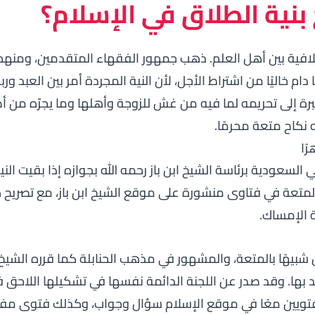
 بنية الطلاق في الإسلام؟
افية بين أهل العلم. ذهب جمهور الفقهاء المتقدمين، ومنهم 
م خاليًا من اشتراط الأجل، لأن النية المجردة أمر بين العبد ور
ة إلى تحريمه لما فيه من غش للزوجة وأهلها وما يجرّه من أض
 نكاح متعة محرمًا.
ًا
ي السعودية برئاسة الشيخ ابن باز رحمه الله بجوازه إذا بقيت النية
 المتعة في فتاوى منشورة على
موقع الشيخ ابن باز
، مع تصريح ك
ة الإمساك.
بيهًا بالمتعة، والمشهور في مذهب الحنابلة كما قرره الشيخ اب
 بها. وقد صدر عن اللجنة الدائمة نفسها في تشكيلها اللاحق فت
لفتويين معًا في موقع
الإسلام سؤال وجواب
، وكذلك
فتوى مفصل