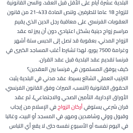
البلدية عشرة أيام على الأقل قبل العقد، والسن القانونية
للزواج 18 عاما للطرفين. وتنص المادة 433-21 من قانون
العقوبات الفرنسي على معاقبة رجل الدين الذي يقيم
مراسم زواج دينية بشكل اعتيادي دون أن يبرز له عقد
الزواج المدني، بعقوبة قد تصل إلى الحبس ستة أشهر
وغرامة 7500 يورو. لهذا تشترط أغلب المساجد الكبرى في
فرنسا تقديم عقد البلدية قبل عقد القران.
كيف يوفق المسلمون في فرنسا بين العقدين؟
الترتيب العملي الشائع بسيط: عقد مدني في البلدية يثبت
الحقوق القانونية (النسب، الميراث وفق القانون الفرنسي،
الأوراق الإدارية، التأمين الصحي والاجتماعي)، ثم عقد
قران شرعي يستوفي
أركان الزواج
في الإسلام من إيجاب
وقبول وولي وشاهدين ومهر، في المسجد أو البيت، وغالبا
في اليوم نفسه أو الأسبوع نفسه حتى لا يقع أي التباس