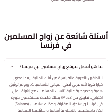
أسئلة شائعة عن زواج المسلمين
في فرنسا
ما هو أفضل موقع زواج مسلمين في فرنسا؟
للناطقين بالعربية والفرنسية من أبناء الجالية، يعد زوجني
خيارا قويا لأنه عربي أصلي، مجاني للأساسيات، ويوفر توثيق
هوية وخصوصية عالية تناسب المسلمات مع إشراف ولي
اختياري. تطبيق مزز (Muzz) يملك قاعدة مستخدمين كبيرة
في فرنسا ويستحق المقارنة، وكذلك سلامس (Salams)،
لكن واجهتيهما بالإنجليزية أساسا ورسائلهما المجانية