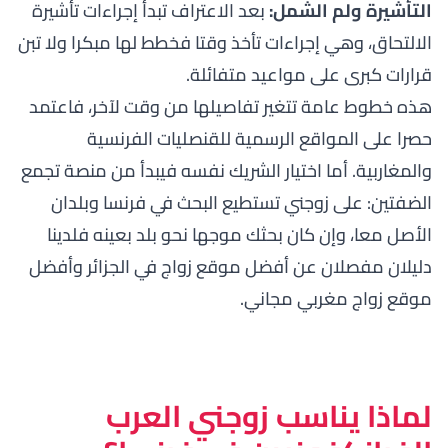
التأشيرة ولم الشمل:
بعد الاعتراف تبدأ إجراءات تأشيرة
الالتحاق، وهي إجراءات تأخذ وقتا فخطط لها مبكرا ولا تبن
قرارات كبرى على مواعيد متفائلة.
هذه خطوط عامة تتغير تفاصيلها من وقت لآخر، فاعتمد
حصرا على المواقع الرسمية للقنصليات الفرنسية
والمغاربية. أما اختيار الشريك نفسه فيبدأ من منصة تجمع
الضفتين: على زوجني تستطيع البحث في فرنسا وبلدان
الأصل معا، وإن كان بحثك موجها نحو بلد بعينه فلدينا
دليلان مفصلان عن
أفضل موقع زواج في الجزائر
و
أفضل
موقع زواج مغربي مجاني
.
لماذا يناسب زوجني العرب