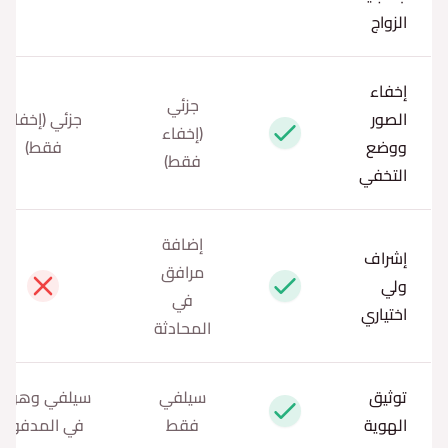
الزواج
إخفاء
جزئي
الصور
جزئي (إخفاء
(إخفاء
نعم
ووضع
فقط)
فقط)
التخفي
إضافة
إشراف
مرافق
ولي
نعم
لا
في
اختياري
المحادثة
توثيق
سيلفي
سيلفي وهوية
نعم
الهوية
فقط
في المدفوع