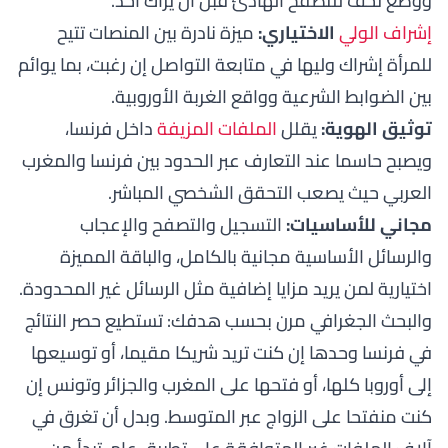
ووضع تخف للتصفح الهادئ قبل أن يراك أحد.
إشراف الولي
الاختياري:
ميزة نادرة بين المنصات تتيح
للمرأة إشراك وليها في متابعة التواصل إن رغبت، بما يوائم
بين الضوابط الشرعية وواقع الغربة الأوروبية.
توثيق الهوية:
يقلل
الملفات المزيفة
داخل فرنسا،
ويصبح حاسما عند التعارف عبر الحدود بين فرنسا والمغرب
العربي حيث يصعب التحقق الشخصي المباشر.
مجاني للأساسيات:
التسجيل والتصفح والإعجاب
والرسائل الأساسية مجانية بالكامل، والباقة المميزة
اختيارية لمن يريد مزايا إضافية مثل الرسائل غير المحدودة.
والبحث الجغرافي مرن بحسب هدفك: تستطيع حصر النتائج
في فرنسا وحدها إن كنت تريد شريكا مقيما، أو توسيعها
إلى أوروبا كلها، أو فتحها على المغرب والجزائر وتونس إن
كنت منفتحا على الزواج عبر المتوسط. وبدل أن تغرق في