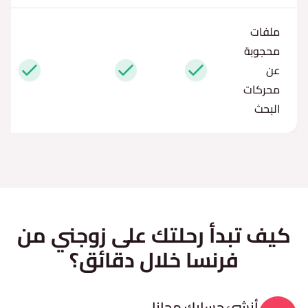
ملفات
محجوبة
عن
نعم
نعم
نعم
محركات
البحث
كيف تبدأ رحلتك على زوجني من
فرنسا خلال دقائق؟
أنشئ حسابك مجانا