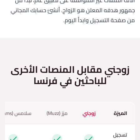
آلاف الملفات غير المتوافقة على تطبيق عام، تبدأ من
جمهور هدفه المعلن هو الزواج. أنشئ حسابك المجاني
من
صفحة التسجيل
وابدأ اليوم.
زوجني مقابل المنصات الأخرى
للباحثين في فرنسا
الميزة
زوجني
مزز (Muzz)
سلامس (Salams)
تسجيل