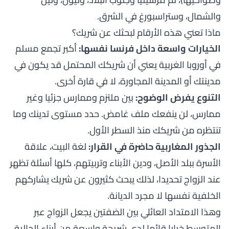
والشمال، وستراسبورغ في الشرق.
ماذا تعني هذه الأرقام لبحثك عن شريك؟
الخيارات واسعة داخل فرنسا نفسها:
أكبر تجمع مسلم
في أوروبا الغربية يعني أن شريكك المحتمل قد يكون في
مدينتك أو المدينة المجاورة، لا في قارة أخرى.
التنوع يفرض الوضوح:
بين ملتزم وممارس جزئيا وغير
ممارس، لن ينفعك ملف غامض. حدد مستوى تدينك وما
تنتظره من شريكك منذ السطر الأول.
الجذور المغاربية حاضرة في القرار:
لغة البيت، علاقة
الأسرة ببلد الأصل، ودين الأبناء وتربيتهم، كلها أسئلة تظهر
عند الزواج تحديدا، لذلك يبحث كثيرون عن شريك يشاركهم
الخلفية نفسها لا مجرد الديانة.
وهذا الامتداد العائلي بين الضفتين يجعل الزواج عبر
المتوسط خيارا قائما لدى شريحة واسعة من أبناء الجالية،