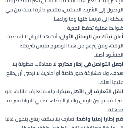
الإلكترونية لا تغير هذه القاعدة شيئا، بل تغير فقط طريقة
الوصول إلى الشريك المحتمل، فتتسع دائرة البحث من حي
سكنك إلى فرنسا كلها وما وراءها.
ضوابط عملية تحفظ الجدية
أعلن نيتك من الرسائل الأولى:
أنت هنا للزواج لا لتمضية
الوقت، ومن ينزعج من هذا الوضوح فليس شريكك
المنشود أصلا.
اجعل التواصل في إطار محترم:
لا محادثات مطولة بلا
هدف، ولا مشاركة صور خاصة أو أحاديث لا ترضى أن يطلع
عليها أهلك.
انقل التعارف إلى الأهل مبكرا:
جلسة تعارف عائلية، ولو
عبر الفيديو بين باريس والدار البيضاء، تصفي النوايا بسرعة
مذهلة.
ضع إطارا زمنيا واضحا:
تعارف بلا سقف زمني يتحول غالبا
إلى علاقة معلقة تستنزف الطرفين وتؤخر زواج كل