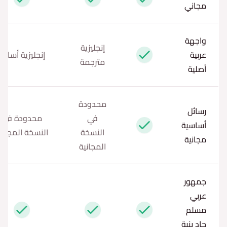
نعم
نعم
نعم
مجاني
واجهة
إنجليزية
عربية
إنجليزية أساسا
نعم
مترجمة
أصلية
محدودة
رسائل
في
محدودة في
أساسية
نعم
النسخة
النسخة المجاني
مجانية
المجانية
جمهور
عربي
مسلم
نعم
نعم
نعم
جاد بنية