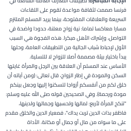
الإجابة المباشرة:
تطبيقات التعارف العامة الشائعة في
فرنسا صممت لثقافة مواعدة تقوم على اللقاءات
السريعة والعلاقات المفتوحة، بينما يريد المسلم الملتزم
مسارا معاكسا تماما: نية زواج معلنة، حدودا واضحة في
التواصل، وإشراك الأهل مبكرا. هذه الفجوة هي السبب
الأول لإحباط شباب الجالية من التطبيقات العامة، وحلها
يبدأ باختيار بيئة مصممة أصلا للزواج لا للتسلية.
الأساس عند المسلم أن العلاقة بين الرجل والمرأة غايتها
السكن والمودة في إطار الزواج، قال تعالى:
﴿ومن آياته أن
خلق لكم من أنفسكم أزواجا لتسكنوا إليها وجعل بينكم
مودة ورحمة﴾
. وفي الصحيحين قوله صلى الله عليه وسلم:
"تنكح المرأة لأربع: لمالها ولحسبها وجمالها ولدينها،
فاظفر بذات الدين تربت يداك"
، فمعيار الدين والخلق مقدم
على ما سواه من مال أو جمال أو مكانة. الأداة