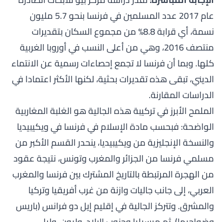
عام 2017 عدد المسلمين في فرنسا بنحو 5.7 مليون
نسمة، أي قرابة 8.8% من مجموع السكان بتقديرات
منتصف 2016، وهي من أعلى النسب في أوروبا الغربية
كلها. وبما أن فرنسا لا تجمع إحصاءات رسمية عن الانتماء
الديني، تبقى هذه تقديرات بحثية، لكنها الأكثر اعتمادا في
الدراسات المقارنة.
الملمح الأبرز في تركيبة هذه الجالية هو الغلبة المغاربية
الواضحة: فبحسب مادة
الإسلام في فرنسا
في ويكيبيديا
و
النسخة الإنجليزية من ويكيبيديا
، ينحدر القسم الأكبر من
مسلمي فرنسا من الجزائر والمغرب وتونس، نتيجة عقود
من الهجرة المرتبطة بالتاريخ المشترك بين فرنسا والمغرب
العربي، إلى جانب جاليات وازنة من غرب أفريقيا وتركيا
والمشرق. وتتركز الجالية في إقليم إيل دو فرانس (باريس
وضواحيها)، ثم مرسيليا وجنوب البلاد، وليون، وليل