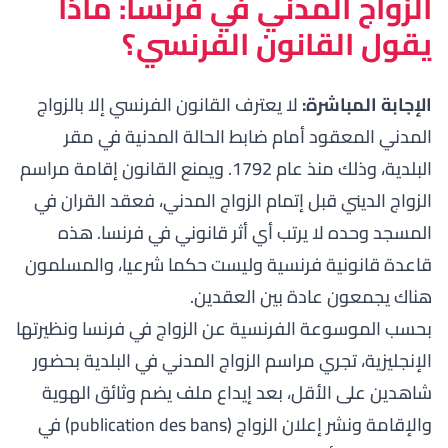
الزواج المدني في فرنسا: ماذا
يقول القانون الفرنسي؟
الإجابة المباشرة:
لا يعترف القانون الفرنسي إلا بالزواج
المدني المعقود أمام ضابط الحالة المدنية في مقر
البلدية، وذلك منذ عام 1792. ويمنع القانون إقامة مراسم
الزواج الديني قبل إتمام الزواج المدني، فعقد القران في
المسجد وحده لا يرتب أي أثر قانوني في فرنسا. هذه
قاعدة قانونية فرنسية وليست حكما شرعيا، والمسلمون
هناك يجمعون عادة بين العقدين.
بحسب
الموسوعة الفرنسية عن الزواج في فرنسا
و
نظيرتها
الإنجليزية
، تجري مراسم الزواج المدني في البلدية بحضور
شاهدين على الأقل، بعد إيداع ملف يضم وثائق الهوية
والإقامة ونشر إعلان الزواج (publication des bans) في