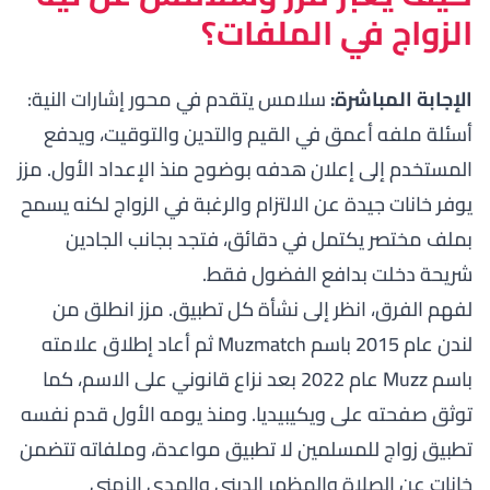
الزواج في الملفات؟
الإجابة المباشرة:
سلامس يتقدم في محور إشارات النية:
أسئلة ملفه أعمق في القيم والتدين والتوقيت، ويدفع
المستخدم إلى إعلان هدفه بوضوح منذ الإعداد الأول. مزز
يوفر خانات جيدة عن الالتزام والرغبة في الزواج لكنه يسمح
بملف مختصر يكتمل في دقائق، فتجد بجانب الجادين
شريحة دخلت بدافع الفضول فقط.
لفهم الفرق، انظر إلى نشأة كل تطبيق. مزز انطلق من
لندن عام 2015 باسم Muzmatch ثم أعاد إطلاق علامته
باسم Muzz عام 2022 بعد نزاع قانوني على الاسم، كما
توثق
صفحته على ويكيبيديا
. ومنذ يومه الأول قدم نفسه
تطبيق زواج للمسلمين لا تطبيق مواعدة، وملفاته تتضمن
خانات عن الصلاة والمظهر الديني والمدى الزمني