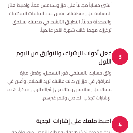
أنشئ حساباً مجانياً على مزز وسلامس معاً، واضبط فلتر
المسافة على منطقتك، وقس عدد الملفات المكتملة
والمحدثة حديثاً. التطبيق الأنشط في مدينتك يستحق
تركيزك مهما كانت شهرة الآخر عالمياً.
فعل أدوات الإشراف والتوثيق من اليوم
3
الأول
وثق حسابك بالسيلفي فور التسجيل، وفعل ميزة
المرافق في مزز إن كانت عائلتك تريد الاطلاع، وأعلن في
ملفك على سلامس رغبتك في إشراك الولي مبكراً. هذه
الإشارات تجذب الجادين وتنفر غيرهم.
اضبط ملفك على إشارات الجدية
4
نبذة محددة تذكر هدفك ومداك الزمني، صور واضحة