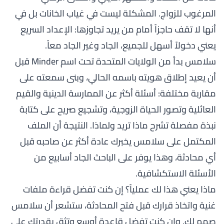
المرغوب للزواج. المشكلة ليست في غياب الخانات بل في
أنها لا تقف حاجزاً أمام من يريد تجاوزها: الإعداد السريع
يعني دخولاً أسهل للجميع، الجاد وغير الجاد معاً.
سلامس بدأ من الولايات المتحدة تحت اسم Minder قبل
أن يعيد إطلاق هويته باسمه الحالي، وبنى سمعته على
مقاربة مختلفة: أسئلة أكثر عن الممارسة الدينية والقيم
العائلية وتصور الحياة الزوجية، وتشجيع صريح على كتابة
نبذة مفصلة تشرح ماذا تريد ولماذا. النتيجة أن الملف
المكتمل على سلامس يخبرك عادة أكثر عن صاحبه قبل
أي محادثة، وهذا يوفر على الباحث الجاد أسابيع من
الأسئلة الاستكشافية.
ماذا يعني هذا لك عملياً؟ إن كنت تفضل قراءة ملفات
غنية واتخاذ قرارك قبل فتح المحادثة، ستشعر أن سلامس
صمم لك. وإن كنت تفضل قاعدة أوسع وتثق بقدرتك على