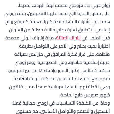
زواج عربي جاد فزوجني مصمم لهذا الهدف تحديداً.
على محاور الجدية التي قسنا عليها التطبيقين، يقف زوجني
هكذا: في إشارات النية، المنصة كلها معرفة كموقع زواج
إسلامي لا تطبيق تعارف عام، فالنية معلنة من العنوان
قبل الملف. في
إشراك العائلة
، ميزة إشراف الولي مدمجة
اختيارياً بحيث يطلع ولي الأمر على التواصل بطريقة
منظمة، على غرار فكرة المرافق في مزز لكن بصياغة
عربية إسلامية مباشرة. وفي الخصوصية، يوفر زوجني
تحكماً كاملاً في إظهار الصور وإخفاءها عن غير المرغوب
فيهم، مع إخفاء الملفات عن محركات البحث افتراضياً،
وهي نقطة تهم النساء العربيات خصوصاً ممن يقلقهن
ظهور صورهن خارج المنصة.
وماذا عن الكلفة؟ الأساسيات في زوجني مجانية فعلاً:
التسجيل والتصفح والتواصل الأساسي، مع مستوى