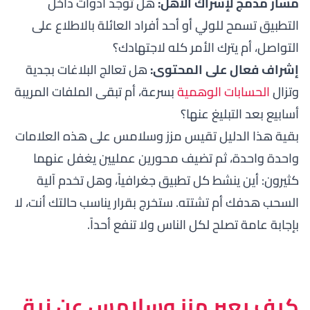
مسار مدمج لإشراك الأهل:
هل توجد أدوات داخل
التطبيق تسمح للولي أو أحد أفراد العائلة بالاطلاع على
التواصل، أم يترك الأمر كله لاجتهادك؟
إشراف فعال على المحتوى:
هل تعالج البلاغات بجدية
وتزال
الحسابات الوهمية
بسرعة، أم تبقى الملفات المريبة
أسابيع بعد التبليغ عنها؟
بقية هذا الدليل تقيس مزز وسلامس على هذه العلامات
واحدة واحدة، ثم تضيف محورين عمليين يغفل عنهما
كثيرون: أين ينشط كل تطبيق جغرافياً، وهل تخدم آلية
السحب هدفك أم تشتته. ستخرج بقرار يناسب حالتك أنت، لا
بإجابة عامة تصلح لكل الناس ولا تنفع أحداً.
كيف يعبر مزز وسلامس عن نية