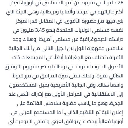
26 مليوناً في تقريره عن
نمو المسلمين في أوروبا
، تتركز
أكبر جالياتهم في فرنسا وألمانيا وبريطانيا، وهي البيئة التي
بنى فيها مزز حضوره الأقوى. في المقابل قدر المركز
نفسه مسلمي الولايات المتحدة بنحو 3.45 مليون في
دراسته الديموغرافية عن مسلمي أمريكا
، وهناك وجد
سلامس جمهوره الأول بين الجيل الثاني من أبناء الجالية.
الأعراف تختلف مع الجغرافيا أيضاً. في المجتمعات ذات
الأصول الجنوب آسيوية في بريطانيا يحضر مفهوم التوفيق
العائلي بقوة، ولذلك تلقى ميزة المرافق في مزز قبولاً
واسعاً هناك. وفي الجالية الأمريكية يميل المستخدمون
إلى الاستقلالية في المراحل الأولى مع إشراك الأهل عند
الجدية، وهو ما يناسب مقاربة سلامس القائمة على
إعلان النية ثم التنظيم الذاتي. أما المستخدم العربي في
أوروبا فغالباً يبحث عن توافق لغوي وثقافي لا يوفره أي