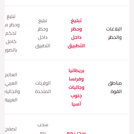
تبليغ
تبليغ
تبليغ
وحظر مع
البلاغات
وحظر
وحظر
تحكم
والحظر
داخل
داخل
كامل
التطبيق
التطبيق
بالصور
بريطانيا
العالم
وفرنسا
مناطق
الولايات
العربي
وجاليات
القوة
المتحدة
والجاليات
جنوب
العربية
آسيا
سحب
تصفح
سحب مع
مع