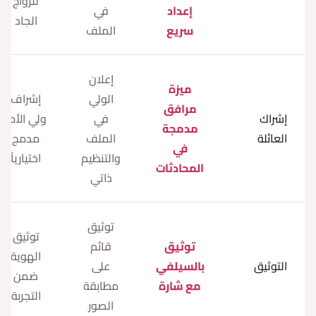
للزواج
إعداد
في
الجاد
سريع
الملف
إعلان
ميزة
الولي
إشراف
مرافق
إشراك
في
ولي الأمر
مدمجة
العائلة
الملف
مدمج
في
والتنظيم
اختيارياً
المحادثات
ذاتي
توثيق
توثيق
توثيق
قائم
الهوية
التوثيق
بالسيلفي
على
ضمن
مع شارة
مطابقة
التجربة
الصور