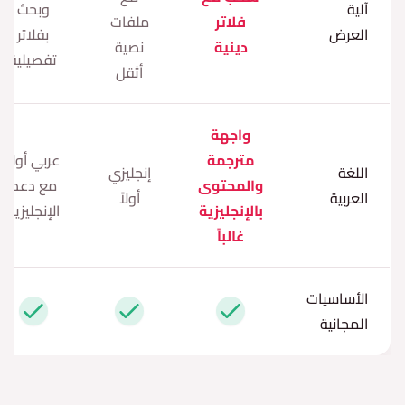
آلية
وبحث
فلاتر
ملفات
العرض
بفلاتر
دينية
نصية
تفصيلية
أثقل
واجهة
مترجمة
عربي أولاً
اللغة
إنجليزي
والمحتوى
مع دعم
العربية
أولاً
بالإنجليزية
الإنجليزية
غالباً
الأساسيات
نعم
نعم
نعم
المجانية