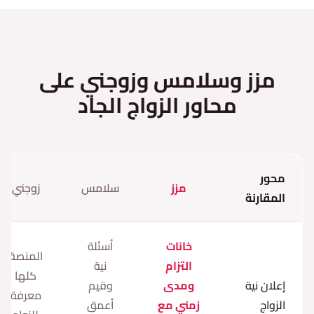
مزز وسلامس وزوجني على
محاور الزواج الجاد
محور
مزز
سلامس
زوجني
المقارنة
خانات
أسئلة
المنصة
التزام
نية
كلها
إعلان نية
ومدى
وقيم
معرفة
الزواج
زمني مع
أعمق