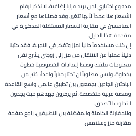
مدفوع اختياري لمن يريد مزايا إضافية. لا نذكر أرقام
الأسعار هنا عمداً لأنها تتغير، وقد فصلناها مع أسعار
المنافسين في مقارنة الأسعار المستقلة المذكورة في
مقدمة هذا الدليل.
إن كنت مستخدماً حالياً لمزز وتفكر في التجربة، فقد كتبنا
دليلاً عملياً عن
الانتقال من مزز إلى زوجني
يشرح نقل
معلومات ملفك وضبط إعدادات الخصوصية خطوة
بخطوة. وليس مطلوباً أن تختار خياراً واحداً: كثير من
الباحثين الجادين يجمعون بين تطبيق عالمي واسع القاعدة
ومنصة عربية متخصصة، ثم يركزون جهدهم حيث يجدون
التجاوب الأصدق.
وللمقارنة الكاملة والمفصّلة بين التطبيقين، راجع
صفحة
مقارنة مزز وسلامس
.