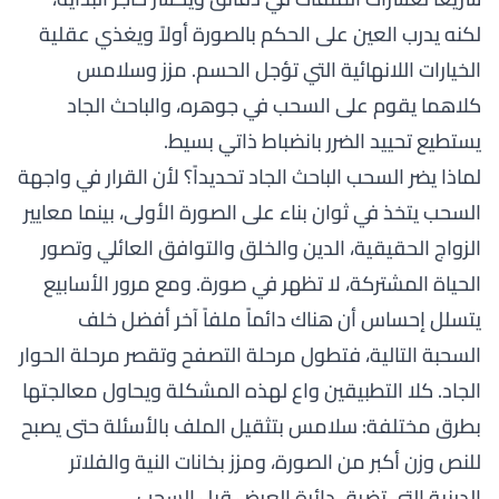
لكنه يدرب العين على الحكم بالصورة أولاً ويغذي عقلية
الخيارات اللانهائية التي تؤجل الحسم. مزز وسلامس
كلاهما يقوم على السحب في جوهره، والباحث الجاد
يستطيع تحييد الضرر بانضباط ذاتي بسيط.
لماذا يضر السحب الباحث الجاد تحديداً؟ لأن القرار في واجهة
السحب يتخذ في ثوان بناء على الصورة الأولى، بينما معايير
الزواج الحقيقية، الدين والخلق والتوافق العائلي وتصور
الحياة المشتركة، لا تظهر في صورة. ومع مرور الأسابيع
يتسلل إحساس أن هناك دائماً ملفاً آخر أفضل خلف
السحبة التالية، فتطول مرحلة التصفح وتقصر مرحلة الحوار
الجاد. كلا التطبيقين واع لهذه المشكلة ويحاول معالجتها
بطرق مختلفة: سلامس بتثقيل الملف بالأسئلة حتى يصبح
للنص وزن أكبر من الصورة، ومزز بخانات النية والفلاتر
الدينية التي تضيق دائرة العرض قبل السحب.