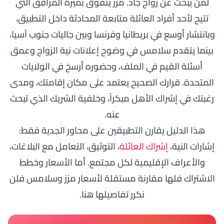
لمن يبحث عن زواج جاد. مزز يتفوق بميزة المرافق التي
تتيح لأحد أفراد العائلة متابعة المحادثة داخل التطبيق،
وبانتشار أوسع في بريطانيا وفرنسا وبين جاليات جنوب آسيا،
بينما يتقدم سلامس في وضوح إعلانات نية الزواج وعمق
أسئلة القيم في الملف، وحضوره أرسخ في الولايات
المتحدة. قرارك الصحيح يعتمد على مكان إقامتك، ومدى
رغبتك في إشراك الأهل مبكراً، وخلفية الشريك الذي تبحث
عنه.
هذا الدليل يقارن التطبيقين على محاور الجدية فقط:
إشارات النية،
إشراك العائلة
، التوثيق، التعامل مع البلاغات،
والأعراف الإقليمية لكل مجتمع. أما الأسعار وخطط
الاشتراك فلها
مقارنة مستقلة لأسعار مزز وسلامس
فلن
نكرر تفاصيلها هنا.