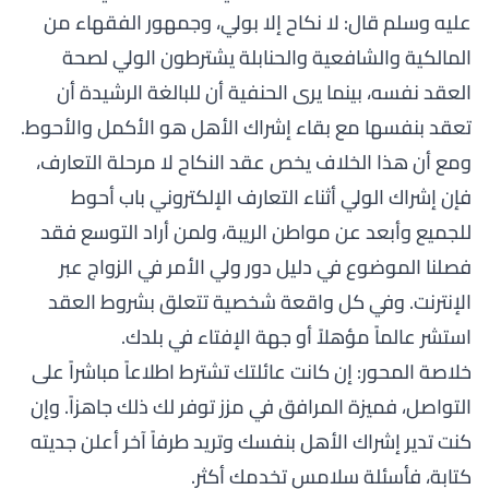
عليه وسلم قال:
لا نكاح إلا بولي
، وجمهور الفقهاء من
المالكية والشافعية والحنابلة يشترطون الولي لصحة
العقد نفسه، بينما يرى الحنفية أن للبالغة الرشيدة أن
تعقد بنفسها مع بقاء إشراك الأهل هو الأكمل والأحوط.
ومع أن هذا الخلاف يخص عقد النكاح لا مرحلة التعارف،
فإن إشراك الولي أثناء التعارف الإلكتروني باب أحوط
للجميع وأبعد عن مواطن الريبة، ولمن أراد التوسع فقد
فصلنا الموضوع في دليل
دور ولي الأمر في الزواج عبر
الإنترنت
. وفي كل واقعة شخصية تتعلق بشروط العقد
استشر عالماً مؤهلاً أو جهة الإفتاء في بلدك.
خلاصة المحور: إن كانت عائلتك تشترط اطلاعاً مباشراً على
التواصل، فميزة المرافق في مزز توفر لك ذلك جاهزاً. وإن
كنت تدير إشراك الأهل بنفسك وتريد طرفاً آخر أعلن جديته
كتابة، فأسئلة سلامس تخدمك أكثر.