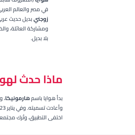
في مصر والعالم العر
زوجني
بديل حديث عربي-أ
ومشاركة العائلة، وال
بلا بديل.
ماذا حدث لهوا
بدأ هوايا باسم
هارمونيكا
وأعادت تسميته. وفي يناير 2023 أعلنت المجموعة أنّها ستُغلق هوايا في
اختفى التطبيق، وتُرك مجتمعه