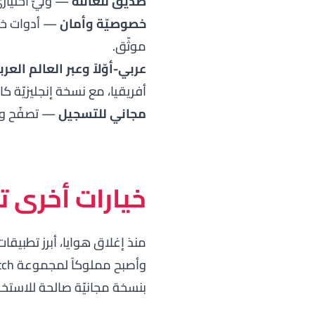
صديق للعائلة
— وليّ اختيار
خصوصيّة وأمان
— أدوات خص
موثّق.
عربي-أوّلاً وعبر العالم العر
أفريقيا، مع نسخة إنجليزيّة كام
مجاني للتسجيل
— تصفّح وإع
خيارات أخرى 
منذ إغلاق هوايا، أبرز تطبيقا
وأصبح مملوكاً لمجموعة Match)، ومواقع عربيّة مثل
بنسخة مجانيّة صالحة للاستخدا