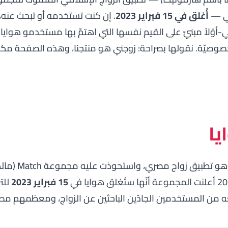
بي —
أُغلق في 15 فبراير 2023
. إن كنت تستخدمه أو تبحث عنه، 
وّلاً مبنيّ على القيم نفسها التي اهتمّ بها مستخدمو هوايا: ال
خصوصيّة. نقولها بصراحة: زوجني هو منتجنا، وهذه الصفحة مكت
يا
15 فبراير 2023
للتر
 من المستخدمين الجادّين الباحثين عن الزواج، ومعظمهم مصريّ