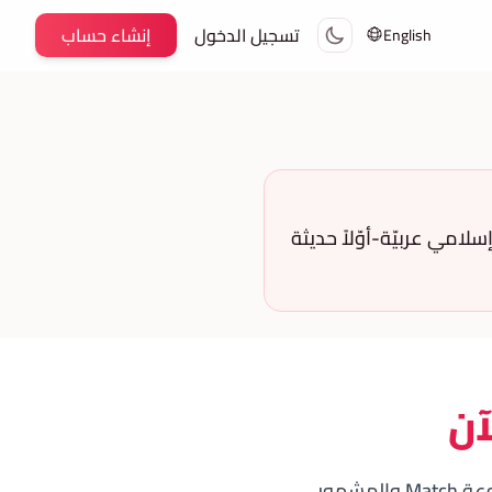
تسجيل الدخول
إنشاء حساب
English
صّة زواج إسلامي عربيّة-أوّلاً حديثة
آن
(المعروف سابقاً باسم هارمونيكا) — تطبيق الزواج الإسلامي المملوك لمجموعة Match والمشهور