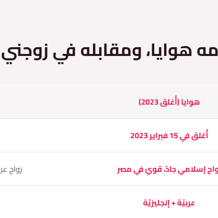
مه هوايا، ومقابله في زوجني 
هوايا (أُغلق 2023)
أُغلق في 15 فبراير 2023
واج إسلامي جادّ، قويّ في مصر
زواج عر
عربيّة + إنجليزيّة