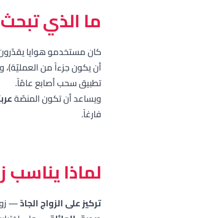
ما الذي تبحث 
كان مستخدمو هوايا يقدّرون ث
أن يكون جزءاً من العمليّة)، و
تطبيق سحب أصابع عامّاً.
ويساعد أن تكون المنصّة
عربيّ
فارغاً.
لماذا يناسب 
تركيز على الزواج الجادّ
— زوجن