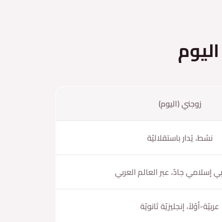
اليوم
زوجني (اليوم)
نشط، يُدار باستقلاليّة
بي إسلامي جادّ، عبر العالم العربي
عربيّة-أوّلاً، إنجليزيّة ثانويّة