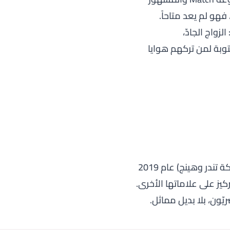
فهو لم يعد متاحاً.
زواج الجادّ،
وبة لمن تركهم هوايا
، وهو تطبيق زواج مصري، واستحوذت عليه مجموعة Match (مالكة تندر وهينج) عام 2019
كيز على علاماتها الأخرى.
ون، بلا بديل مماثل.