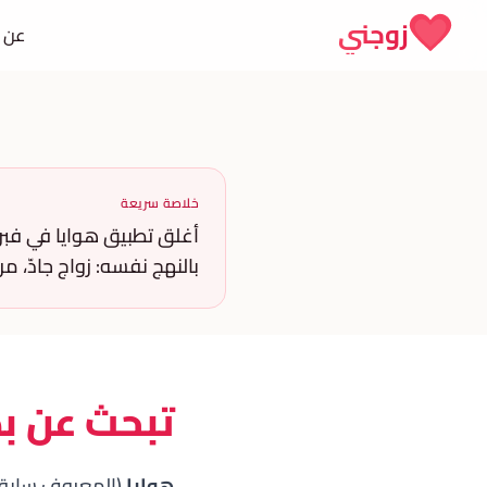
Skip to conten
زوجني
عن 
خلاصة سريعة
بالنهج نفسه: زواج جادّ، م
تبحث عن بد
هوايا