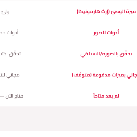
ميزة الوصيّ (إرث هارمونيكا)
وليّ 
أدوات للصور
أدوات خصو
تحقّق بالصورة/السيلفي
تحقّق اختي
اني بميزات مدفوعة (متوقّف)
مجاني للت
لم يعد متاحاً
متاح الآن — 