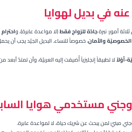
عنه في بديل لهوايا
لاثة أمور: نبرة
جادّة للزواج فقط
(لا مواعدة عابرة)، و
احترام 
الخصوصيّة والأمان
، خصوصاً للنساء. البديل الجيّد يجب أن يحم
ة-أوّلاً
لا تطبيقاً إنجليزياً أُضيفت إليه العربيّة، وأن تمتدّ أبعد م
زوجني مستخدمي هوايا الساب
ي مبنيّ لمن يبحث عن شريك حياة، لا لمواعدة عابرة.