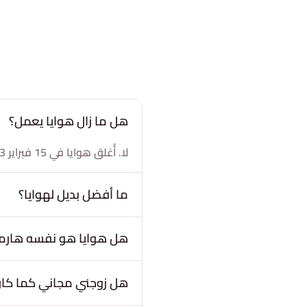
هل ما زال هوايا يعمل؟
لا. أُغلق هوايا في 15 فبراير 2023. أغلقته مالكته مجموعة Match للتركيز على علامات أخرى، فلم يعد متاحاً.
ما أفضل بديل لهوايا؟
هل هوايا هو نفسه هارمو
هل زوجني مجاني كما كان