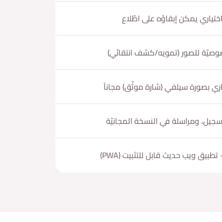
اختياري يمكن إبقاؤه على اطّلاع
صيّة للصور (تمويه/كشف انتقائي)
اري بصورة سيلفي (شارة موثّق) مجاناً
سجيل، ومراسلة في النسخة المجانيّة
تطبيق ويب حديث قابل للتثبيت (PWA)