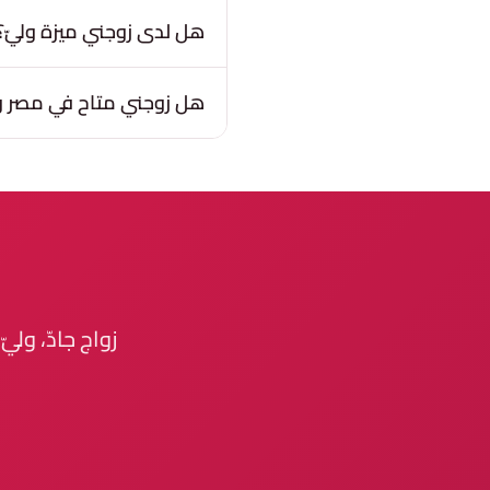
هل لدى زوجني ميزة وليّ؟
هل زوجني متاح في مصر وا
زواج جادّ، ولي