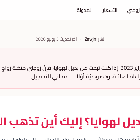
زوجني
الأسعار
المدونة
نشر
Zawjni
·
آخر تحديث
5 يوليو 2026
أغلق تطبيق هوايا في فبراير 2023. إذا كنت تبحث عن بديل لهوايا، فإنّ زوجني من
راعاة للعائلة، وخصوصيّة أوّلاً — مجاني للتسجيل.
يل لهوايا؟ إليك أين تذهب ال