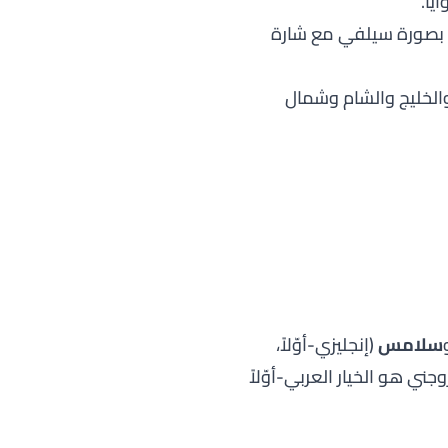
يا.
 بصورة سيلفي مع شارة
والخليج والشام وشمال
سلامس
(إنجليزي-أوّلاً،
وجني هو الخيار العربي-أوّلاً