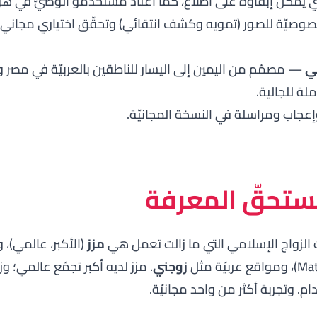
ي يمكن إبقاؤه على اطّلاع، كما اعتاد مستخدمو الوصيّ في هوا
وصيّة للصور (تمويه وكشف انتقائي) وتحقّق اختياري مجاني
بي
— مصمّم من اليمين إلى اليسار للناطقين بالعربيّة في مصر 
لة للجالية.
جاب ومراسلة في النسخة المجانيّة.
تستحقّ المعرفة
ت الزواج الإسلامي التي ما زالت تعمل هي
مزز
(الأكبر، عالمي)، و
زوجني
. مزز لديه أكبر تجمّع عالمي؛ وز
م. وتجربة أكثر من واحد مجانيّة.