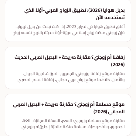
بديل هوايا (2026): تطبيق الزواج العربي-أوّلاً الذي
تستخدمه الآن
أغلق تطبيق هوايا في فبراير 2023. إذا كنت تبحث عن بديل لهوايا،
فإنّ زوجني منصّة زواج إسلامي عربيّة-أوّلاً حديثة بالنهج نفسه: زواج
جادّ، مراعاة للعائلة، وخصوصيّة أوّلاً — مجاني للتسجيل.
زفافنا أم زوجني؟ مقارنة صريحة + البديل العربي الحديث
(2026)
مقارنة موقع زفافنا وزوجني: الجمهور، الميزات، تجربة الجوال،
والأمان. كلاهما موقع زواج عربي مجاني، زفافنا الاسم المصري
الأقدم، وزوجني البديل العربي-أوّلاً الأحدث بأدوات خصوصيّة
ووصول عربي أوسع.
موقع مسلمة أم زوجني؟ مقارنة صريحة + البديل العربي
المجاني (2026)
مقارنة موقع مسلمة وزوجني: السعر، النسخة المجانيّة، اللغة،
الجمهور، والخصوصيّة. مسلمة منصّة عالميّة إنجليزيّة؛ وزوجني
البديل العربي-أوّلاً بنسخة مجانيّة تستطيع المراسلة فيها فعلاً.