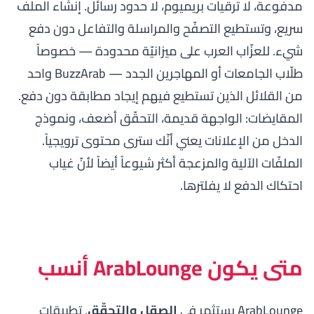
مدفوعة، لا ترقيات بريميوم، لا حدود رسائل. إنشاء الملف
سريع، وتستطيع التصفّح والمراسلة والتفاعل دون دفع
شيء. للعزّاب العرب على ميزانيّة محدودة — خصوصاً
طلّاب الجامعات أو المهاجرين الجدد — BuzzArab واحد
من القلائل الذين تستطيع فيهم إيجاد مطابقة دون دفع.
المقايضات: الواجهة قديمة، التحقّق أضعف، ونموذج
الدخل من الإعلانات يعني أنّك سترى محتوى ترويجياً.
الملفّات الآلية والمزعجة أكثر شيوعاً أيضاً لأنّ غياب
احتكاك الدفع لا يفلترها.
متى يكون ArabLounge أنسب
ArabLounge يستثمر في
الصقل والتحقّق
. تطبيقات