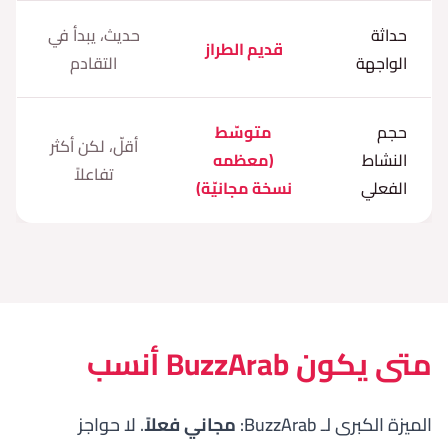
حداثة
حديث، يبدأ في
قديم الطراز
الواجهة
التقادم
حجم
متوسّط
أقلّ، لكن أكثر
النشاط
(معظمه
تفاعلاً
الفعلي
نسخة مجانيّة)
متى يكون BuzzArab أنسب
الميزة الكبرى لـ BuzzArab:
مجاني فعلاً
. لا حواجز