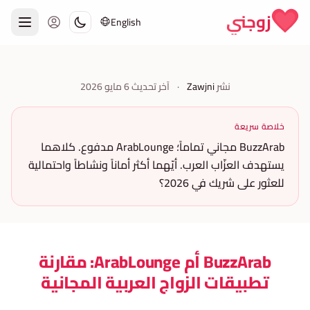
Skip to conten
زوجني
English
نشر
Zawjni
·
آخر تحديث
6 مايو 2026
خلاصة سريعة
BuzzArab مجاني تماماً؛ ArabLounge مدفوع. كلاهما
يستهدف العزّاب العرب. أيّهما أكثر أماناً ونشاطاً واحتمالية
للعثور على شريك في 2026؟
BuzzArab أم ArabLounge: مقارنة
تطبيقات الزواج العربية المجانية