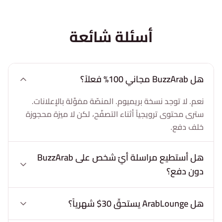
أسئلة شائعة
هل BuzzArab مجاني 100% فعلاً؟
نعم. لا توجد نسخة بريميوم. المنصّة ممَوَّلة بالإعلانات.
سترى محتوى ترويجياً أثناء التصفّح، لكن لا ميزة محجوزة
خلف دفع.
هل أستطيع مراسلة أيّ شخص على BuzzArab
دون دفع؟
هل ArabLounge يستحقّ 30$ شهرياً؟