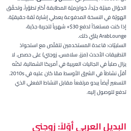
الجوّال مبنيّة جيّداً، خوارزميّة المطابقة أكثر تطوّراً، وتحقّق
الهويّة في النسخة المدفوعة يعطي إشارة ثقة حقيقيّة.
إذا كنت مستعدّاً لدفع 30$+ شهرياً لتجربة جدّية،
ArabLounge يلبّي ذلك.
السلبيّات: قاعدة المستخدمين تتقلّص مع استحواذ
التطبيقات الأحدث (مزز، سلامس، زوجني) على حصص. لا
يزال صلباً في الجاليات العربية في أمريكا الشمالية، لكنّه
أقلّ نشاطاً في الشرق الأوسط ممّا كان عليه في 2010s.
التسعير أيضاً يبدو مرتفعاً مقابل النشاط الفعلي الذي
تدفع للوصول إليه.
البديل العربي أوّلاً: زوجني