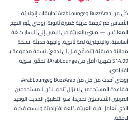
كلٌ من BuzzArab وArabLounge تطبيقات إنجليزيّة
الأساس مع ترجمة عربيّة كميزة ثانوية.
زوجني
يتّبع النهج
المعاكس — مبنيّ بالعربيّة من اليمين إلى اليسار كلغة
أساسيّة، والإنجليزيّة لغة ثانوية. واجهة حديثة، نسخة
مجانيّة حقيقيّة (تتصفّح قبل أن تدفع)، نسخة مدفوعة بـ
14.99$ شهرياً (أقلّ من ArabLounge)، تحقّق هويّة
افتراضيّ.
زوجني أحدث من كلٍ من BuzzArab وArabLounge،
فقاعدة المستخدمين لا تزال تنمو. لكن للمستخدمين
العربيّين الأساسيّين تحديداً، هو التطبيق الحديث الوحيد
الذي تُعامَل فيه العربيّة كلغة افتراضيّة وليست فكرة
لاحقة.