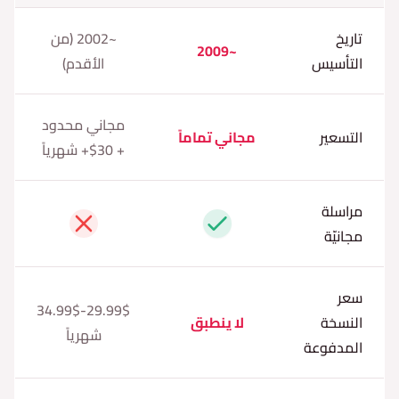
تاريخ
~2002 (من
~2009
التأسيس
الأقدم)
مجاني محدود
التسعير
مجاني تماماً
+ 30$+ شهرياً
مراسلة
نعم
لا
مجانيّة
سعر
29.99$-34.99$
النسخة
لا ينطبق
شهرياً
المدفوعة