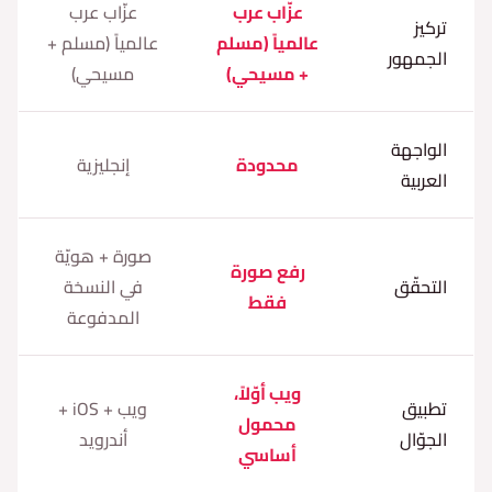
عزّاب عرب
عزّاب عرب
تركيز
عالمياً (مسلم
عالمياً (مسلم +
الجمهور
+ مسيحي)
مسيحي)
الواجهة
محدودة
إنجليزية
العربية
صورة + هويّة
رفع صورة
التحقّق
في النسخة
فقط
المدفوعة
ويب أوّلاً،
تطبيق
ويب + iOS +
محمول
الجوّال
أندرويد
أساسي