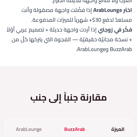
العرب ولا تمانع واجهة قديمة الطراز.
اختر ArabLounge
إذا فضّلت واجهة مصقولة وأنت
مستعدّ لدفع 30$+ شهرياً للميزات المدفوعة.
فكّر في زوجني
إذا أردت واجهة حديثة + تصميم عربي أوّلاً
+ نسخة مجانيّة حقيقيّة — الفجوة التي يتركها كلٌ من
BuzzArab وArabLounge.
مقارنة جنباً إلى جنب
الميزة
BuzzArab
ArabLounge