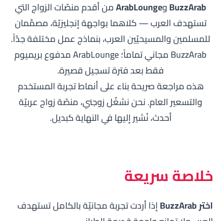
BuzzArab
و
ArabLounge
من أقدم منصّات الزواج التي
تستهدف العرب — كلاهما بواجهة إنجليزيّة، مصمَّمان
للمسلمين والمسيحيّين العرب، بنماذج عمل مختلفة جدّاً.
BuzzArab مجاني تماماً؛ ArabLounge مدفوع بريميوم
فقط بعد فترة تسجيل قصيرة.
هذه مراجعة صريحة بناء على أنماط تجربة المستخدم
والتسعير العام. نحن نشغّل
زوجني
، منصّة زواج عربيّة
أحدث، نُشير إليها في النهاية كبديل.
خلاصة سريعة
اختر BuzzArab
إذا أردت تجربة مجانيّة بالكامل تستهدف