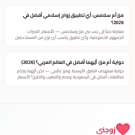
مزز أم سلامس: أيّ تطبيق زواج إسلامي أفضل في
2026؟
مقارنة جنباً إلى جنب بين مزز وسلامس — الأسعار، الميزات،
الجمهور، الخصوصية، وأيّ تطبيق يناسب أيّ نوع من المستخدمين
المسلمين. مع خيار ثالث جدير بالاعتبار.
حواية أم مزز: أيّهما أفضل في العالم العربي؟ (2026)
حواية تستهدف الشرق الأوسط، ومزز عالمي — لكن أيّهما يقدّم
مطابقات أفضل في السعودية ومصر والمغرب والخليج؟ الأسعار
والميزات والجمهور.
زوجني